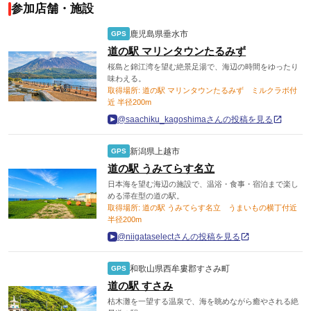
参加店舗・施設
鹿児島県垂水市
GPS
道の駅 マリンタウンたるみず
桜島と錦江湾を望む絶景足湯で、海辺の時間をゆったり
味わえる。
取得場所: 道の駅 マリンタウンたるみず ミルクラボ付
近 半径200m
@saachiku_kagoshimaさんの投稿を見る
新潟県上越市
GPS
道の駅 うみてらす名立
日本海を望む海辺の施設で、温浴・食事・宿泊まで楽し
める滞在型の道の駅。
取得場所: 道の駅 うみてらす名立 うまいもの横丁付近
半径200m
@niigataselectさんの投稿を見る
和歌山県西牟婁郡すさみ町
GPS
道の駅 すさみ
枯木灘を一望する温泉で、海を眺めながら癒やされる絶