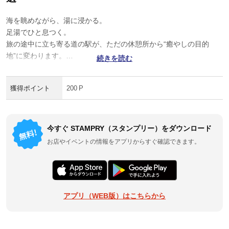
海を眺めながら、湯に浸かる。
足湯でひと息つく。
旅の途中に立ち寄る道の駅が、ただの休憩所から“癒やしの目的
地”に変わります。
続きを読む
それぞれの海景色とともに、温泉・温浴・足湯を楽しめる道の駅を
めぐる、心ほどける絶景ラリーです。
獲得ポイント
200 P
今すぐ STAMPRY（スタンプリー）をダウンロード
お店やイベントの情報をアプリからすぐ確認できます。
アプリ（WEB版）はこちらから