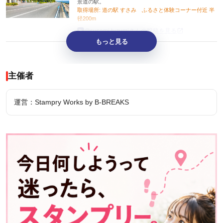
景道の駅。
取得場所: 道の駅 すさみ ふるさと体験コーナー付近 半
径200m
@susami.tuzumiさんの投稿を見る
もっと見る
主催者
運営：Stampry Works by B-BREAKS