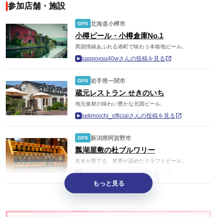
参加店舗・施設
北海道小樽市
GPS
小樽ビール・小樽倉庫No.1
異国情緒あふれる港町で味わう本格地ビール。
sappoxsu40wさんの投稿を見る
岩手県一関市
GPS
蔵元レストラン せきのいち
地元食材の味わい豊かな北国ビール。
sekinoichi_officialさんの投稿を見る
新潟県阿賀野市
GPS
瓢湖屋敷の杜ブルワリー
名水が育てる、世界が認めたクラフトビール。
swanlakefoodさんの投稿を見る
もっと見る