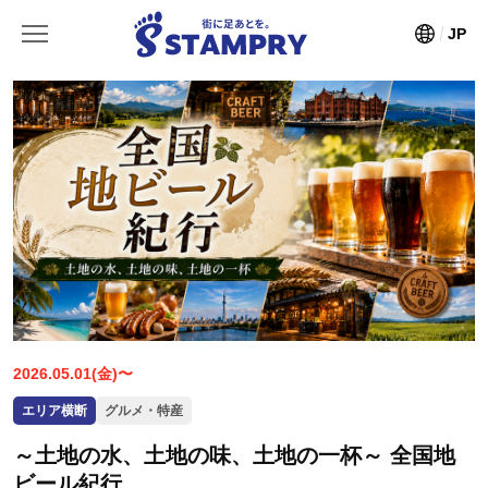
JP
2026.05.01(金)〜
エリア横断
グルメ・特産
～土地の水、土地の味、土地の一杯～ 全国地
ビール紀行