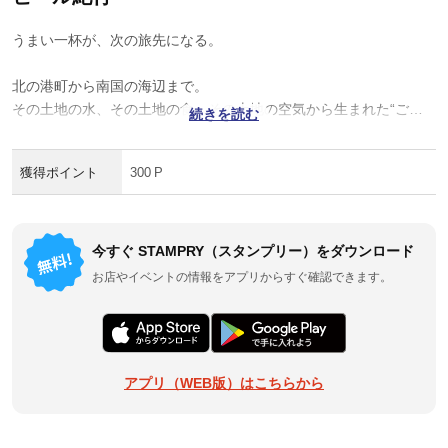
うまい一杯が、次の旅先になる。
北の港町から南国の海辺まで。
その土地の水、その土地の食、その土地の空気から生まれた“ご当
続きを読む
地の一杯”を味わいながら、日本を巡る地ビールの旅へ。
醸造所を訪ね、街を歩き、絶景やグルメを楽しみながら、日本各地
獲得ポイント
300 P
の個性豊かな地ビール文化を体感してみませんか。
今すぐ STAMPRY（スタンプリー）をダウンロード
お店やイベントの情報をアプリからすぐ確認できます。
アプリ（WEB版）はこちらから