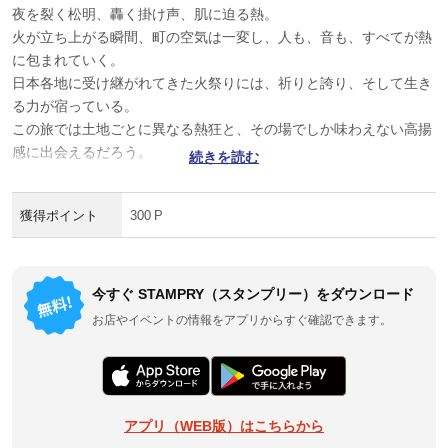
夜を裂く松明、轟く掛け声、肌に迫る熱。
火が立ち上がる瞬間、町の空気は一変し、人も、音も、すべてが熱
に包まれていく。
日本各地に受け継がれてきた火祭りには、祈りと誇り、そして生き
る力が宿っている。
この旅では土地ごとに異なる熱狂と、その場でしか味わえない高揚
感に出会えるだろう。
続きを読む
獲得ポイント
300 P
今すぐ STAMPRY（スタンプリー）をダウンロード
お店やイベントの情報をアプリからすぐ確認できます。
アプリ（WEB版）はこちらから