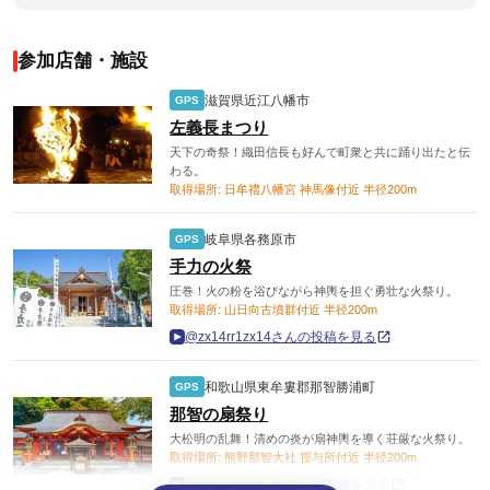
参加店舗・施設
滋賀県近江八幡市
GPS
左義長まつり
天下の奇祭！織田信長も好んで町衆と共に踊り出たと伝
わる。
取得場所: 日牟禮八幡宮 神馬像付近 半径200m
岐阜県各務原市
GPS
手力の火祭
圧巻！火の粉を浴びながら神輿を担ぐ勇壮な火祭り。
取得場所: 山日向古墳群付近 半径200m
@zx14rr1zx14さんの投稿を見る
和歌山県東牟婁郡那智勝浦町
GPS
那智の扇祭り
大松明の乱舞！清めの炎が扇神輿を導く荘厳な火祭り。
取得場所: 熊野那智大社 授与所付近 半径200m
@powerspot_lifeさんの投稿を見る