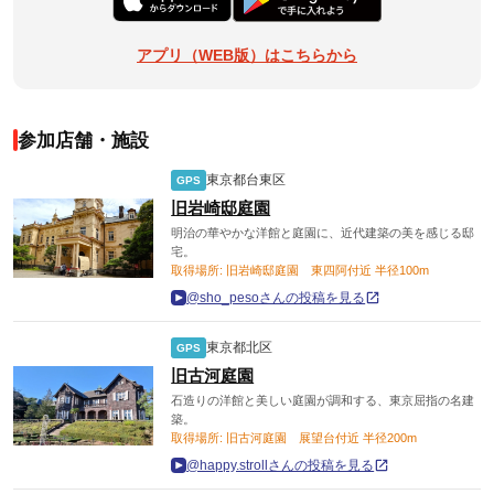
アプリ（WEB版）はこちらから
参加店舗・施設
東京都台東区
GPS
旧岩崎邸庭園
明治の華やかな洋館と庭園に、近代建築の美を感じる邸
宅。
取得場所: 旧岩崎邸庭園 東四阿付近 半径100m
@sho_pesoさんの投稿を見る
東京都北区
GPS
旧古河庭園
石造りの洋館と美しい庭園が調和する、東京屈指の名建
築。
取得場所: 旧古河庭園 展望台付近 半径200m
@happy.strollさんの投稿を見る