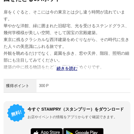
扉をくぐると、そこには今の東京とは少し違う時間が流れていま
す。
華やかな洋館、緑に囲まれた旧邸宅、光を受けるステンドグラス、
幾何学模様が美しい空間、そして国宝の宮殿建築。
東京に残るクラシカルな西洋建築をめぐりながら、その時代に生き
た人々の美意識にふれる旅です。
外観を眺めるだけでなく、庭園を歩き、窓や天井、階段、照明の細
部にも注目してみてください。
建築の中に残る物語をたどる、西洋建築めぐりです。
続きを読む
獲得ポイント
300 P
今すぐ STAMPRY（スタンプリー）をダウンロード
お店やイベントの情報をアプリからすぐ確認できます。