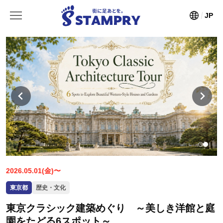
JP
2026.05.01(金)〜
東京都
歴史・文化
東京クラシック建築めぐり ～美しき洋館と庭
園をたどる6スポット～