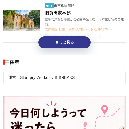
東京都目黒区
GPS
旧前田家本邸
重厚な洋館と緑豊かな公園を楽しむ、旧華族邸宅の名建
築。
取得場所: 旧前田侯爵邸洋館入口付近 半径200m
@date_spot_さんの投稿を見る
もっと見る
主催者
運営：Stampry Works by B-BREAKS