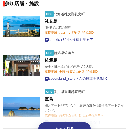
参加店舗・施設
北海道礼文郡礼文町
GPS
礼文島
“最果ての花の浮島
取得場所: スコトン岬付近 半径200m
tanukichi814の投稿を見る
新潟県佐渡市
GPS
佐渡島
歴史と日本海グルメが息づく大島。
取得場所: 史跡 佐渡金山付近 半径100m
sadoisland_storyさんの投稿を見る
香川県香川郡直島町
GPS
直島
海とアートが溶け合う、瀬戸内海を代表するアートアイ
ランド。
取得場所: 海の駅なおしま付近 半径100m
me_me_616さんの投稿を見る
もっと見る