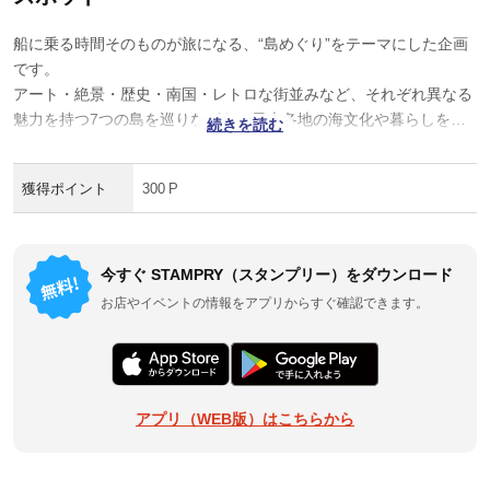
船に乗る時間そのものが旅になる、“島めぐり”をテーマにした企画
です。
アート・絶景・歴史・南国・レトロな街並みなど、それぞれ異なる
魅力を持つ7つの島を巡りながら、日本各地の海文化や暮らしを体
続きを読む
感できます。
獲得ポイント
300 P
海を渡って、まだ知らない日本の風景へ出会う旅に出かけてみませ
んか。
今すぐ STAMPRY（スタンプリー）をダウンロード
お店やイベントの情報をアプリからすぐ確認できます。
アプリ（WEB版）はこちらから