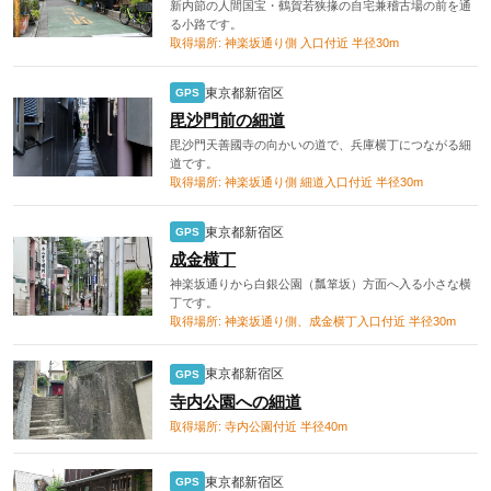
新内節の人間国宝・鶴賀若狭掾の自宅兼稽古場の前を通
る小路です。
取得場所: 神楽坂通り側 入口付近 半径30m
東京都新宿区
GPS
毘沙門前の細道
毘沙門天善國寺の向かいの道で、兵庫横丁につながる細
道です。
取得場所: 神楽坂通り側 細道入口付近 半径30m
東京都新宿区
GPS
成金横丁
神楽坂通りから白銀公園（瓢箪坂）方面へ入る小さな横
丁です。
取得場所: 神楽坂通り側、成金横丁入口付近 半径30m
東京都新宿区
GPS
寺内公園への細道
取得場所: 寺内公園付近 半径40m
東京都新宿区
GPS