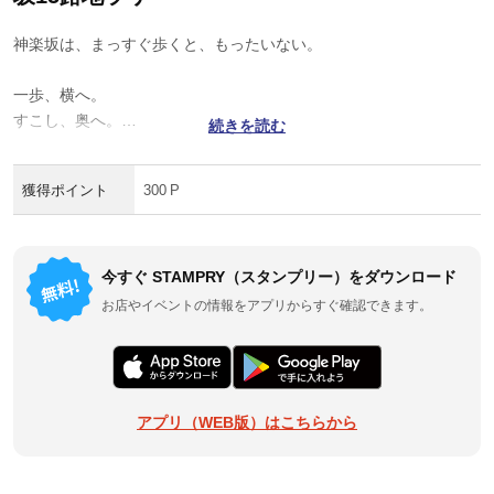
神楽坂は、まっすぐ歩くと、もったいない。
一歩、横へ。
すこし、奥へ。
続きを読む
ちょっと、曲がって。
獲得ポイント
300 P
石畳、黒塀、細い路地に階段。
江戸の地割のうえに、むかしの気配と、いまの暮らしがちょうどよ
く並んでいます。
今すぐ STAMPRY（スタンプリー）をダウンロード
迷うのが楽しい。
お店やイベントの情報をアプリからすぐ確認できます。
そんな路地歩きへ、どうぞ。
アプリ（WEB版）はこちらから