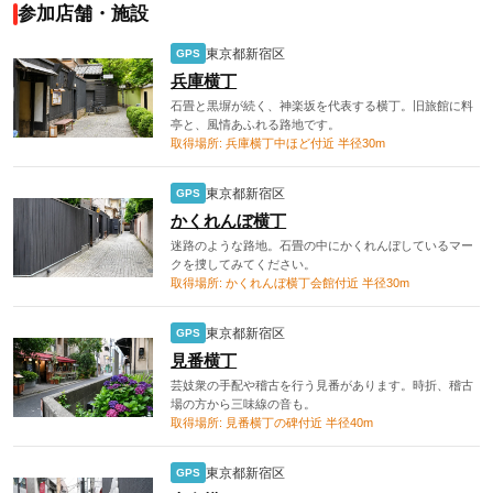
参加店舗・施設
東京都新宿区
GPS
兵庫横丁
石畳と黒塀が続く、神楽坂を代表する横丁。旧旅館に料
亭と、風情あふれる路地です。
取得場所: 兵庫横丁中ほど付近 半径30m
東京都新宿区
GPS
かくれんぼ横丁
迷路のような路地。石畳の中にかくれんぼしているマー
クを捜してみてください。
取得場所: かくれんぼ横丁会館付近 半径30m
東京都新宿区
GPS
見番横丁
芸妓衆の手配や稽古を行う見番があります。時折、稽古
場の方から三味線の音も。
取得場所: 見番横丁の碑付近 半径40m
東京都新宿区
GPS