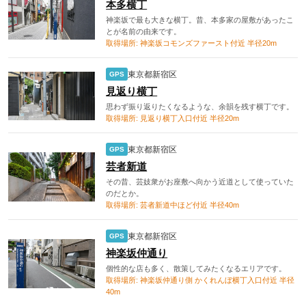
本多横丁
神楽坂で最も大きな横丁。昔、本多家の屋敷があったこ
とが名前の由来です。
取得場所: 神楽坂コモンズファースト付近 半径20m
東京都新宿区
GPS
見返り横丁
思わず振り返りたくなるような、余韻を残す横丁です。
取得場所: 見返り横丁入口付近 半径20m
東京都新宿区
GPS
芸者新道
その昔、芸妓衆がお座敷へ向かう近道として使っていた
のだとか。
取得場所: 芸者新道中ほど付近 半径40m
東京都新宿区
GPS
神楽坂仲通り
個性的な店も多く、散策してみたくなるエリアです。
取得場所: 神楽坂仲通り側 かくれんぼ横丁入口付近 半径
40m