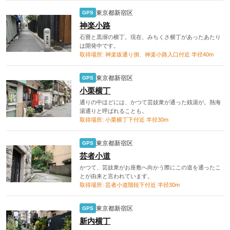
東京都新宿区
GPS
神楽小路
石畳と黒塀の横丁。現在、みちくさ横丁があったあたり
は開発中です。
取得場所: 神楽坂通り側、神楽小路入口付近 半径40m
東京都新宿区
GPS
小栗横丁
通りの中ほどには、かつて芸妓衆が通った銭湯が。熱海
湯通りと呼ばれることも。
取得場所: 小栗横丁下付近 半径30m
東京都新宿区
GPS
芸者小道
かつて、芸妓衆がお座敷へ向かう際にこの道を通ったこ
とが由来と言われています。
取得場所: 芸者小道階段下付近 半径30m
東京都新宿区
GPS
新内横丁