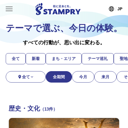
JP
テーマで選ぶ、今日の体験。
すべての行動が、思い出に変わる。
全て
新着
まち・エリア
テーマ巡礼
聖地
全て
全期間
今月
来月
そ
歴史・文化
（13件）