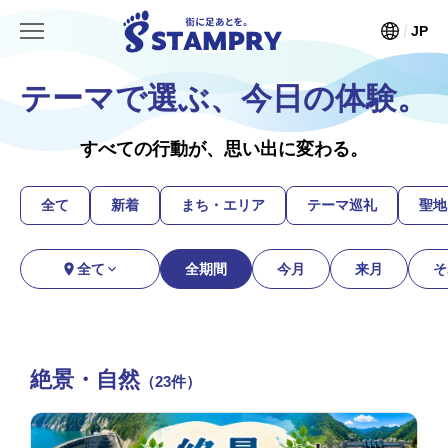
JP
テーマで選ぶ、今日の体験。
すべての行動が、思い出に変わる。
全て
新着
まち・エリア
テーマ巡礼
聖地
全て
全期間
今月
来月
そ
絶景・自然
（23件）