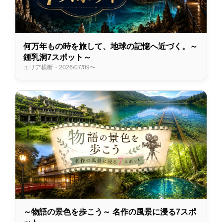
何万年もの時を旅して、地球の記憶へ近づく。～
鍾乳洞7スポット～
エリア横断・2026/07/09〜
～物語の景色を歩こう～ 名作の風景に浸る7スポ