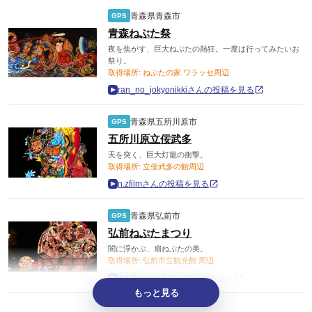
青森県青森市
GPS
青森ねぶた祭
夜を焦がす、巨大ねぶたの熱狂。一度は行ってみたいお
祭り。
取得場所: ねぶたの家 ワラッセ周辺
ran_no_jokyonikkiさんの投稿を見る
青森県五所川原市
GPS
五所川原立佞武多
天を突く、巨大灯籠の衝撃。
取得場所: 立佞武多の館周辺
n.zfilmさんの投稿を見る
青森県弘前市
GPS
弘前ねぷたまつり
闇に浮かぶ、扇ねぷたの美。
取得場所: 弘前市立観光館 周辺
dyh9yijieviv3さんの投稿を見る
もっと見る