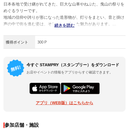
日本各地で受け継がれてきた、巨大な山車やねぶた、曳山の祭りを
めぐるラリーです。
地域の信仰や誇りが形になった造形物が、灯りをまとい、音と掛け
声の中で街を進む姿は、それぞれに違った魅力があります。
続きを読む
土地ごとの祭り文化にふれながら、人の手で動く巨大造形ならでは
の迫力と熱気を体感できます。
獲得ポイント
300 P
今すぐ STAMPRY（スタンプリー）をダウンロード
お店やイベントの情報をアプリからすぐ確認できます。
アプリ（WEB版）はこちらから
参加店舗・施設