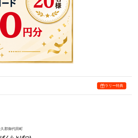
ラリー特典
佐久郡御代田町
ばくらとげつ)