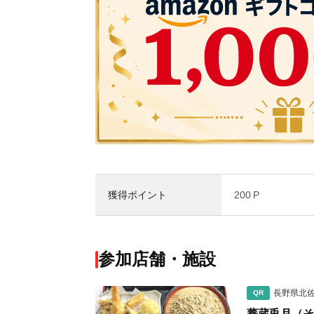
獲得ポイント
200 P
参加店舗・施設
長野県北
QR
蕎蔵兎月（そ