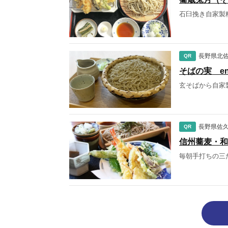
石臼挽き自家製
長野県北
QR
そばの実 eni
玄そばから自家
長野県佐
QR
信州蕎麦・和
毎朝手打ちの三