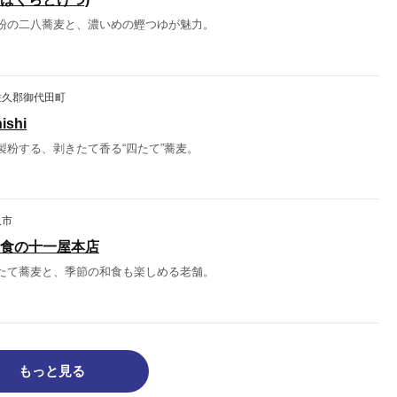
粉の二八蕎麦と、濃いめの鰹つゆが魅力。
佐久郡御代田町
shi
製粉する、剥きたて香る“四たて”蕎麦。
久市
食の十一屋本店
たて蕎麦と、季節の和食も楽しめる老舗。
もっと見る