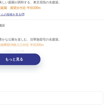
美しい庭園が調和する、東京屈指の名建築。
河庭園 展望台付近 半径200m
ollさんの投稿を見る
黒区
豊かな公園を楽しむ、旧華族邸宅の名建築。
田侯爵邸洋館入口付近 半径200m
t_さんの投稿を見る
もっと見る