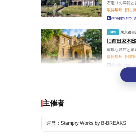
石造りの洋館と
取得場所: 旧古
@happy.str
東京都目
GPS
旧前田家本邸
重厚な洋館と緑
取得場所: 旧前
@date_spo
主催者
運営：Stampry Works by B-BREAKS