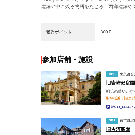
建築の中に残る物語をたどる、西洋建築め
獲得ポイント
300 P
参加店舗・施設
東京都台
GPS
旧岩崎邸庭園
明治の華やかな
取得場所: 旧岩
@sho_pes
東京都北
GPS
旧古河庭園