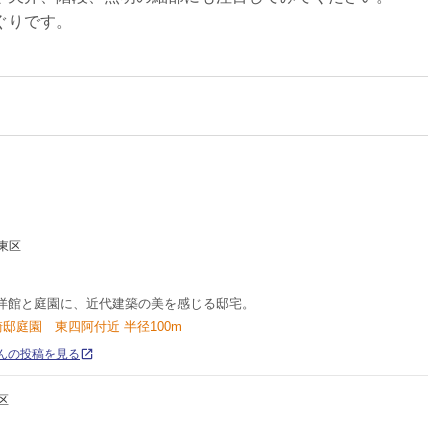
ぐりです。
東区
洋館と庭園に、近代建築の美を感じる邸宅。
崎邸庭園 東四阿付近 半径100m
oさんの投稿を見る
区