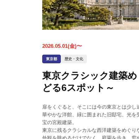
2026.05.01(金)〜
東京都
歴史・文化
東京クラシック建築め
どる6スポット～
扉をくぐると、そこには今の東京とは少し
華やかな洋館、緑に囲まれた旧邸宅、光を
宝の宮殿建築。
東京に残るクラシカルな西洋建築をめぐり
外観を眺めるだけでなく、庭園を歩き、窓