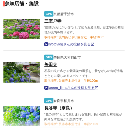
参加店舗・施設
京都府宇治市
GPS
三室戸寺
“関西のあじさい寺”として知られる名所。約2万株の紫陽
花が境内を彩ります。
取得場所: 境内あじさい園付近 半径100ｍ
kyotovlogさんの投稿を見る
奈良県大和郡山市
GPS
矢田寺
石段の先に広がる紫陽花の風景を、昔ながらの寺町情緒
とともに楽しめるスポットです。
取得場所: 矢田寺本堂付近 半径100m
keeen_filmsさんの投稿を見る
奈良県桜井市
GPS
長谷寺（奈良）
“花の御寺”として親しまれる古刹。長い登廊と紫陽花が
織りなす景色が幻想的です。
取得場所: 長谷寺本堂付近 半径200ｍ