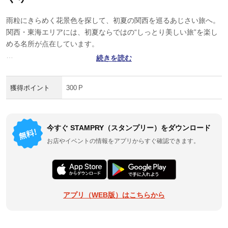
雨粒にきらめく花景色を探して、初夏の関西を巡るあじさい旅へ。
関西・東海エリアには、初夏ならではの“しっとり美しい旅”を楽し
める名所が点在しています。
続きを読む
古都の風情を感じる花景色や、写真映えも抜群の絶景スポット、ラ
イトアップが幻想的な名所もそろっています。
獲得ポイント
300 P
咲く場所でそれぞれ違う表情を見せる、あじさいの名所を巡る旅へ
出発です。
今すぐ STAMPRY（スタンプリー）をダウンロード
お店やイベントの情報をアプリからすぐ確認できます。
アプリ（WEB版）はこちらから