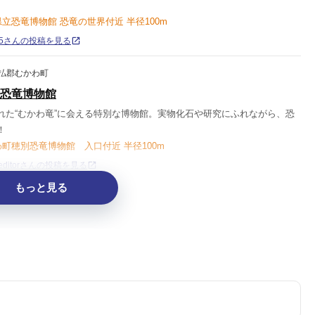
県立恐竜博物館 恐竜の世界付近 半径100m
2525さんの投稿を見る
払郡むかわ町
恐竜博物館
れた“むかわ竜”に会える特別な博物館。実物化石や研究にふれながら、恐
！
わ町穂別恐竜博物館 入口付近 半径100m
o_editorさんの投稿を見る
もっと見る