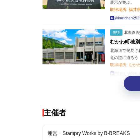
展示が並ぶ。
取得場所: 福井
@karichan
北海道勇
GPS
むかわ町穂別
北海道で発見さ
竜の謎に迫ろう
取得場所: むか
@taka_vide
主催者
運営：Stampry Works by B-BREAKS