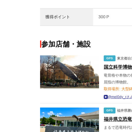
獲得ポイント
300 P
参加店舗・施設
東京都台
GPS
国立科学博物
竜骨格や本物の
屈指の博物館。
取得場所: 大型
@mel0dy_
福井県勝
GPS
福井県立恐竜
まるで恐竜時代