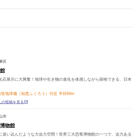
東区
館
化石展示に大興奮！地球や生き物の進化を体感しながら探検できる、日本
鋳造地球儀（知恵ふくろう）付近 半径60m
rさんの投稿を見る
山市
博物館
に迷い込んだような大迫力空間！世界三大恐竜博物館の一つで、迫力ある