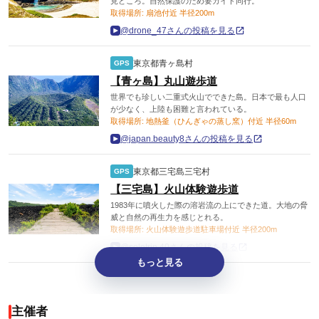
見どころ。自然保護のため要ガイド同行。
取得場所: 扇池付近 半径200m
@drone_47さんの投稿を見る
東京都青ヶ島村
GPS
【青ヶ島】丸山遊歩道
世界でも珍しい二重式火山でできた島。日本で最も人口
が少なく、上陸も困難と言われている。
取得場所: 地熱釜（ひんぎゃの蒸し窯）付近 半径60m
@japan.beauty8さんの投稿を見る
東京都三宅島三宅村
GPS
【三宅島】火山体験遊歩道
1983年に噴火した際の溶岩流の上にできた道。大地の脅
威と自然の再生力を感じとれる。
取得場所: 火山体験遊歩道駐車場付近 半径200m
@solotrip.40さんの投稿を見る
もっと見る
主催者