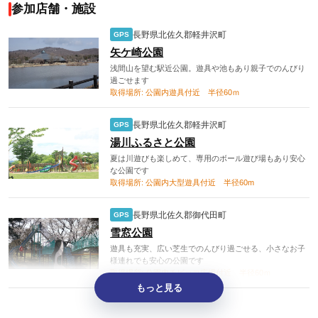
参加店舗・施設
長野県北佐久郡軽井沢町
GPS
矢ケ崎公園
浅間山を望む駅近公園。遊具や池もあり親子でのんびり
過ごせます
取得場所: 公園内遊具付近 半径60ｍ
長野県北佐久郡軽井沢町
GPS
湯川ふるさと公園
夏は川遊びも楽しめて、専用のボール遊び場もあり安心
な公園です
取得場所: 公園内大型遊具付近 半径60m
長野県北佐久郡御代田町
GPS
雪窓公園
遊具も充実、広い芝生でのんびり過ごせる、小さなお子
様連れでも安心の公園です
取得場所: 公園内チビッコ広場付近 半径60ｍ
もっと見る